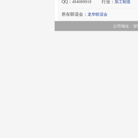
QQ：
494089918
行业：
加工制造
所在联谊会：
龙华联谊会
公司地址：
深