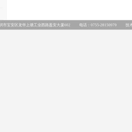
圳市宝安区龙华上塘工业西路盈安大厦602
电话：
0755-28150979
技术