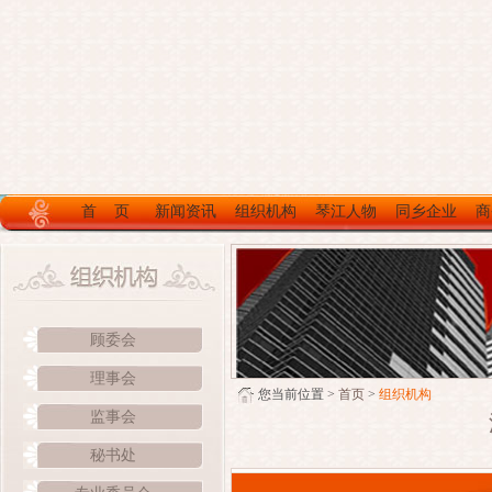
首 页
新闻资讯
组织机构
琴江人物
同乡企业
商
顾委会
理事会
您当前位置 >
首页
>
组织机构
监事会
秘书处