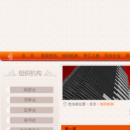
首 页
新闻资讯
组织机构
琴江人物
同乡企业
商
顾委会
理事会
您当前位置 >
首页
>
组织机构
监事会
秘书处
第一届