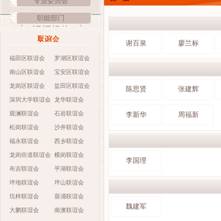
专业委员会
职能部门
谢百泉
廖兰标
福田区联谊会
罗湖区联谊会
南山区联谊会
宝安区联谊会
龙岗区联谊会
盐田区联谊会
陈思贤
张建辉
深圳大学联谊会
龙华联谊会
观澜联谊会
石岩联谊会
李新华
周福新
松岗联谊会
沙井联谊会
福永联谊会
西乡联谊会
龙岗街道联谊会
横岗联谊会
李国理
布吉联谊会
平湖联谊会
坪地联谊会
坪山联谊会
坑梓联谊会
葵涌联谊会
魏建军
大鹏联谊会
南澳联谊会