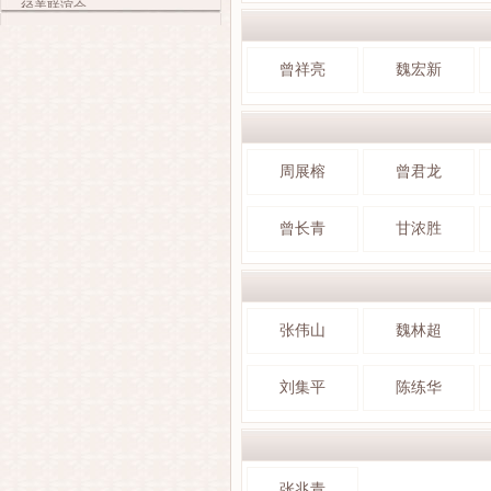
径美联谊会
曾祥亮
魏宏新
周展榕
曾君龙
曾长青
甘浓胜
张伟山
魏林超
刘集平
陈练华
张兆青