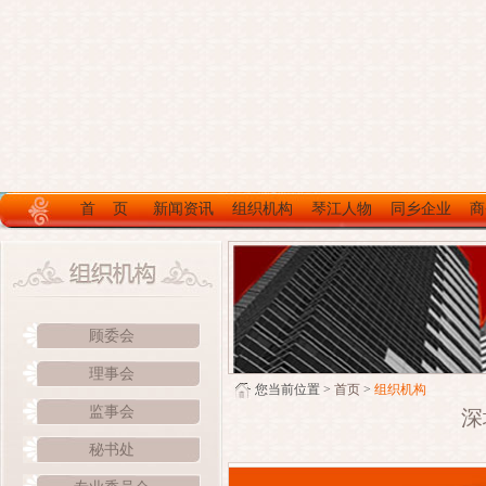
首 页
新闻资讯
组织机构
琴江人物
同乡企业
商
顾委会
理事会
您当前位置 >
首页
>
组织机构
监事会
深
秘书处